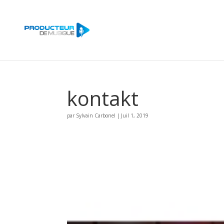
kontakt
par
Sylvain Carbonel
|
Juil 1, 2019