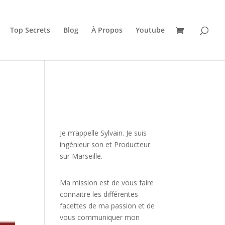
Top Secrets
Blog
À Propos
Youtube
JE VEUX UNE FORMATION
POUR APPRENDRE VITE
Je m’appelle Sylvain. Je suis
ingénieur son et Producteur
sur Marseille.
Ma mission est de vous faire
connaitre les différentes
facettes de
ma passion
et de
vous communiquer mon