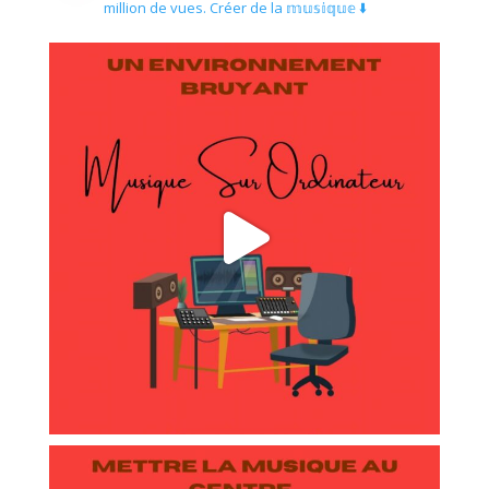
million de vues.
Créer de la 𝕞𝕦𝕤𝕚𝕢𝕦𝕖 ⬇️