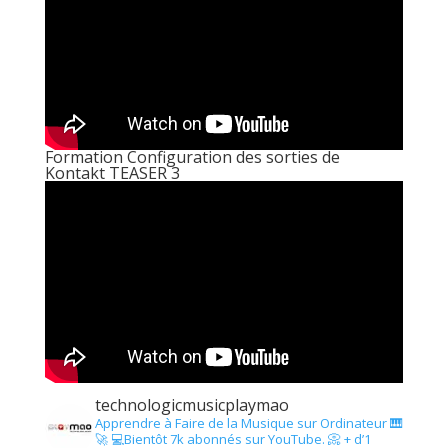
Formation Configuration des sorties de
Kontakt TEASER 3
technologicmusicplaymao
Apprendre à Faire de la Musique sur Ordinateur 🎹
🚀
💻Bientôt 7k abonnés sur YouTube.
📀 + d’1