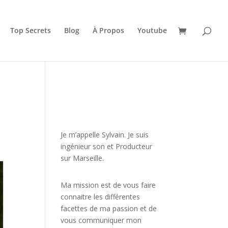
Top Secrets
Blog
À Propos
Youtube
JE VEUX UNE FORMATION
POUR APPRENDRE VITE
Je m’appelle Sylvain. Je suis
ingénieur son et Producteur
sur Marseille.
Ma mission est de vous faire
connaitre les différentes
facettes de
ma passion
et de
vous communiquer mon