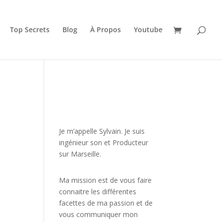
Top Secrets
Blog
À Propos
Youtube
JE VEUX UNE FORMATION
POUR APPRENDRE VITE
Je m’appelle Sylvain. Je suis
ingénieur son et Producteur
sur Marseille.
Ma mission est de vous faire
connaitre les différentes
facettes de
ma passion
et de
vous communiquer mon