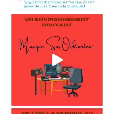
🚀
💻Bientôt 7k abonnés sur YouTube.
📀 + d’1
million de vues.
Créer de la 𝕞𝕦𝕤𝕚𝕢𝕦𝕖 ⬇️