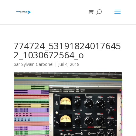
774724_53191824017645
2_1030672564_o
par
Sylvain Carbonel
|
Juil 4, 2018