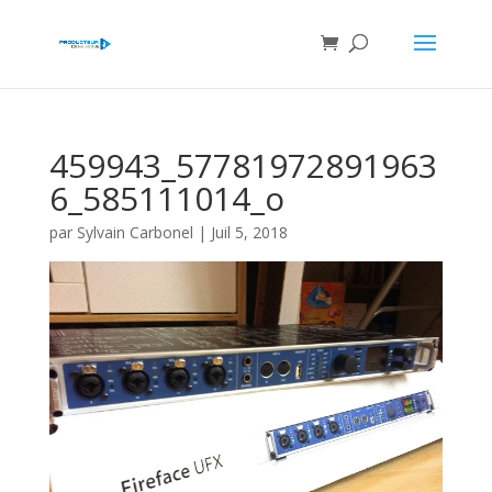
459943_57781972891963
6_585111014_o
par
Sylvain Carbonel
|
Juil 5, 2018