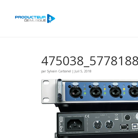
475038_577818
par
Sylvain Carbonel
|
Juil 5, 2018