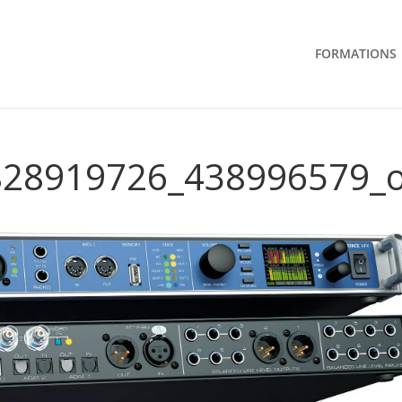
FORMATIONS
828919726_438996579_