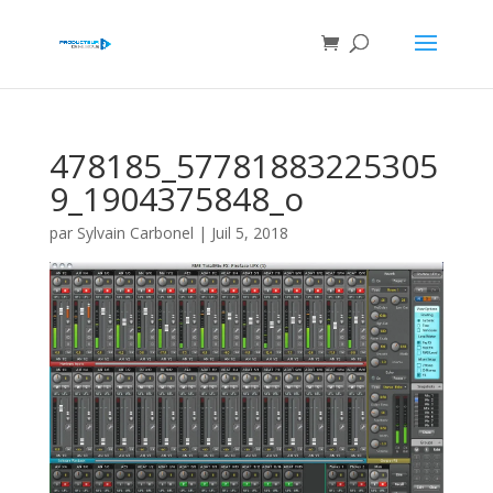
478185_57781883225305
9_1904375848_o
par
Sylvain Carbonel
|
Juil 5, 2018