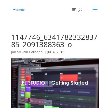
1147746_6341782332837
85_2091388363_o
par
Sylvain Carbonel
|
Juil 4, 2018