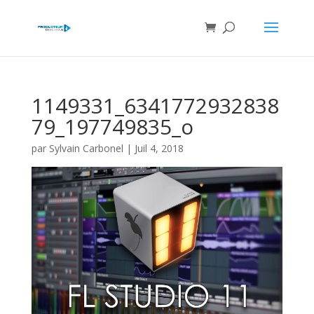
1149331_6341772932838
79_197749835_o
par
Sylvain Carbonel
|
Juil 4, 2018