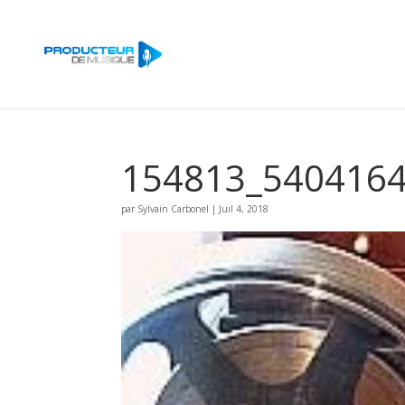
154813_540416
par
Sylvain Carbonel
|
Juil 4, 2018