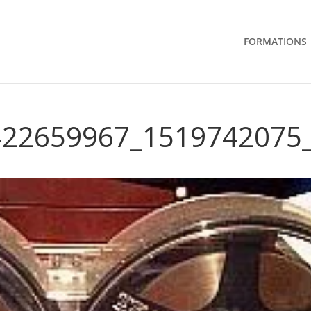
FORMATIONS
422659967_1519742075