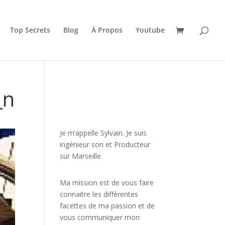
Top Secrets
Blog
À Propos
Youtube
_n
JE VEUX UNE FORMATION
POUR APPRENDRE VITE
Je m’appelle Sylvain. Je suis
ingénieur son et Producteur
sur Marseille.
Ma mission est de vous faire
connaitre les différentes
facettes de
ma passion
et de
vous communiquer mon