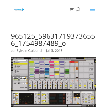
965125_59631719373655
6_1754987489_o
par
Sylvain Carbonel
|
Juil 5, 2018