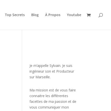
Top Secrets
Blog
À Propos
Youtube
JE VEUX UNE FORMATION
POUR APPRENDRE VITE
Je m’appelle Sylvain. Je suis
ingénieur son et Producteur
sur Marseille.
Ma mission est de vous faire
connaitre les différentes
facettes de
ma passion
et de
vous communiquer mon