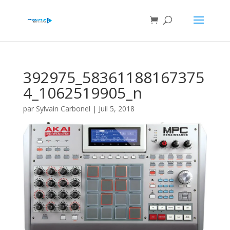
392975_58361188167375
4_1062519905_n
par
Sylvain Carbonel
|
Juil 5, 2018