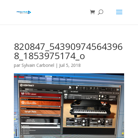
820847_54390974564396
8_1853975174_o
par
Sylvain Carbonel
|
Juil 5, 2018