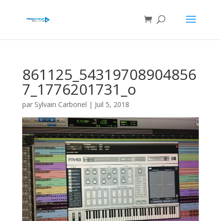
861125_54319708904856
7_1776201731_o
par
Sylvain Carbonel
|
Juil 5, 2018