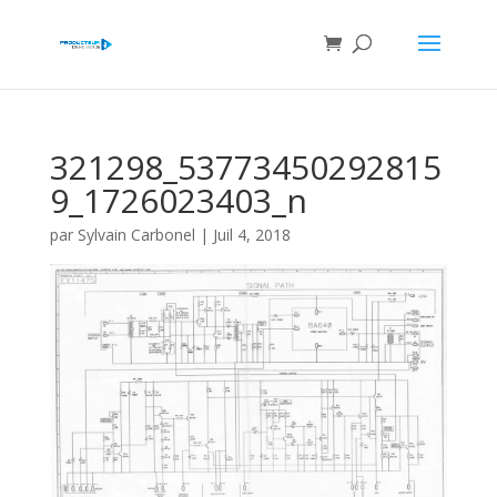
321298_53773450292815
9_1726023403_n
par
Sylvain Carbonel
|
Juil 4, 2018