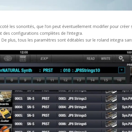
’un coté les sonorités, que l’on peut éventuellement modifier pour créer 
nt des configurations complètes de l’Integra.
 De plus, tous les paramètres sont éditables sur le roland integra san