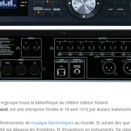
 regroupe toute la bibliothèque du célèbre éditeur Roland.
land
, est une entreprise fondée le 18 avril 1972 par Ikutaro Kakehashi
 d’instruments de
musique électroniques
au monde. Et autant dire que 
été qui dépasse les frontières. Et d’inventions en instruments. De clavi