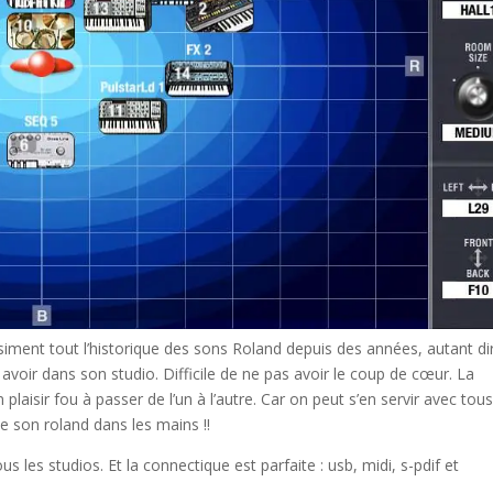
iment tout l’historique des sons Roland depuis des années, autant di
 avoir dans son studio. Difficile de ne pas avoir le coup de cœur. La
aisir fou à passer de l’un à l’autre. Car on peut s’en servir avec tous
e son roland dans les mains !!
s les studios. Et la connectique est parfaite : usb, midi, s-pdif et