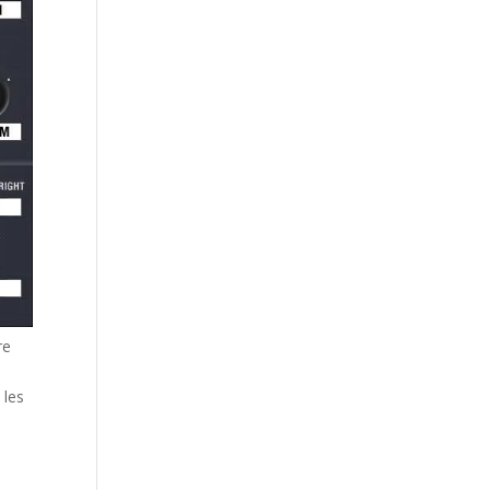
re
 les