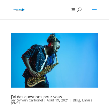
J’ai des questions pour vous …
par
Sylvain Carbonel
|
Août 19, 2021
|
Blog
,
Emails
privés