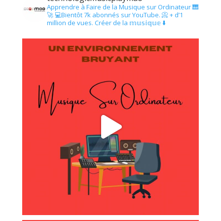
Apprendre à Faire de la Musique sur Ordinateur 🎹
🚀
💻Bientôt 7k abonnés sur YouTube.
📀 + d’1
million de vues.
Créer de la 𝕞𝕦𝕤𝕚𝕢𝕦𝕖 ⬇️