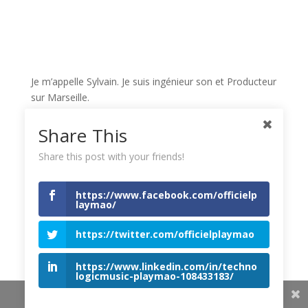
JE VEUX UNE FORMATION POUR APPRENDRE VITE
Je m’appelle Sylvain. Je suis ingénieur son et Producteur
sur Marseille.
Share This
Ma mission est de vous faire connaitre les différentes
facettes de
ma passion
et de vous communiquer mon
Share this post with your friends!
expérience. En vous proposant une formation musique
pour vous aider à réussir.
https://www.facebook.com/officielp
laymao/
Pour être un bon musicien et un bon producteur il faut
être un
véritable couteau suisse
pour savoir
https://twitter.com/officielplaymao
s’adapter à toutes les situations.
https://www.linkedin.com/in/techno
logicmusic-playmao-108433183/
Après avoir été Beatmaker,
assistant
Technicien son et
Share This
Formateur M.A.O.