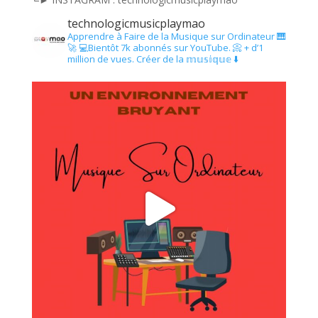
technologicmusicplaymao
Apprendre à Faire de la Musique sur Ordinateur 🎹
🚀
💻Bientôt 7k abonnés sur YouTube.
📀 + d’1
million de vues.
Créer de la 𝕞𝕦𝕤𝕚𝕢𝕦𝕖 ⬇️