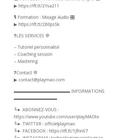
▶ https://ift.tt/2Ysa211
🎙️ Formation : Mixage Audio 🎛️
▶ https://ift.tt/2B0psSk
❓LES SERVICES 💬
– Tutoriel personnalisé
– Coaching session
– Mastering
❓Contact 💬
▶ contact@playmao.com
▬▬▬▬▬▬▬▬▬▬▬▬▬ INFORMATIONS
▬▬▬▬▬▬▬▬▬▬
╚► ABONNEZ-VOUS :
https://www.youtube.com/user/playMAOte
╚► TWITTER : officielplaymao
╚► FACEBOOK : https://ift.tt/1Jfnn07
╚► INSTAGRAM : technologicmusicplaymao