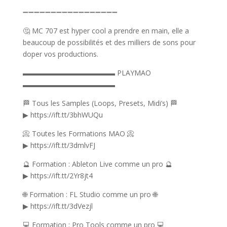
➖➖➖➖➖➖➖➖➖➖➖➖➖➖➖➖➖
🤔 MC 707 est hyper cool a prendre en main, elle a
beaucoup de possibilités et des milliers de sons pour
doper vos productions.
▬▬▬▬▬▬▬▬▬▬▬▬▬ PLAYMAO
▬▬▬▬▬▬▬▬▬▬▬▬▬
🏁 Tous les Samples (Loops, Presets, Midi’s) 🏁
▶ https://ift.tt/3bhWUQu
📀 Toutes les Formations MAO 📀
▶ https://ift.tt/3dmlvFJ
🔮 Formation : Ableton Live comme un pro 🔮
▶ https://ift.tt/2Yr8jt4
🌐 Formation : FL Studio comme un pro 🌐
▶ https://ift.tt/3dVezjl
💻 Formation : Pro Tools comme un pro 💻