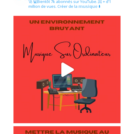
🚀
💻Bientôt 7k abonnés sur YouTube.
📀 + d’1
million de vues.
Créer de la 𝕞𝕦𝕤𝕚𝕢𝕦𝕖 ⬇️