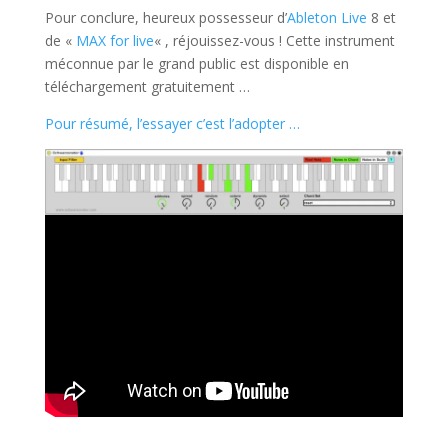
Pour conclure, heureux possesseur d’
Ableton Live
8 et
de «
MAX for live
« , réjouissez-vous ! Cette instrument
méconnue par le grand public est disponible en
téléchargement gratuitement …
Pour résumé, l’essayer c’est l’adopter …