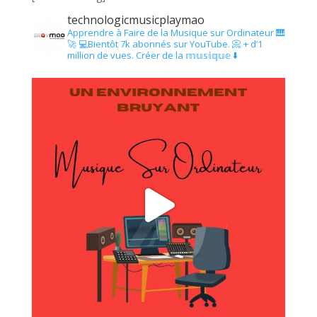
technologicmusicplaymao
Apprendre à Faire de la Musique sur Ordinateur 🎹
🚀
💻Bientôt 7k abonnés sur YouTube.
📀 + d’1
million de vues.
Créer de la 𝕞𝕦𝕤𝕚𝕢𝕦𝕖 ⬇️