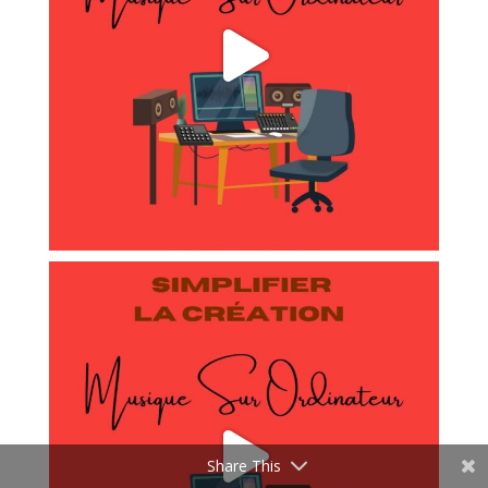
https://www.facebook.com/offici
elplaymao/
https://twitter.com/officielplaym
ao
https://www.linkedin.com/in/tech
nologicmusic-playmao-108433183/
Share This