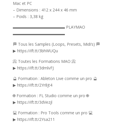
Mac et PC
– Dimensions : 412 x 244 x 46 mm
– Poids : 3,38 kg
▬▬▬▬▬▬▬▬▬▬▬▬▬ PLAYMAO
▬▬▬▬▬▬▬▬▬▬▬▬▬
🏁 Tous les Samples (Loops, Presets, Midi’s) 🏁
▶ https://ift.tt/3bhWUQu
📀 Toutes les Formations MAO 📀
▶ https://ift.tt/3dmlvFJ
🔮 Formation : Ableton Live comme un pro 🔮
▶ https://ift.tt/2Yr8jt4
🌐 Formation : FL Studio comme un pro 🌐
▶ https://ift.tt/3dVezjl
💻 Formation : Pro Tools comme un pro 💻
▶ https://ift.tt/2Ysa211