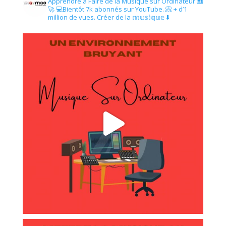
Apprendre à Faire de la Musique sur Ordinateur 🎹
🚀
💻Bientôt 7k abonnés sur YouTube.
📀 + d’1
million de vues.
Créer de la 𝕞𝕦𝕤𝕚𝕢𝕦𝕖 ⬇️