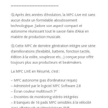
➖➖➖➖➖➖➖➖➖➖➖➖➖➖➖➖➖➖
🤔 Après des années d’évolution, la MPC-Live est sans
aucun doute un formidable aboutissement
technologique. J’adore son aspect compact et
autonome réunissant tout le savoir-faire d’Akai en
matière de production musicale.
🤔 Cette MPC de dernière génération intègre une série
d’améliorations (flexibilité, batterie, fonction tactile,
édition à la volée, souplesse etc…) conçue pour offrir
toujours plus aux producteurs et beatmakers.
La MPC LIVE en Résumé, c’est :
– MPC autonome (pas d’ordinateur requis)
– Administré par le logiciel MPC Software 2.8
– Écran couleur multitouch 7″
– Enceintes de monitoring stéréo intégrées
– 8 banques de 16 pads MPC sensibles à la vélocité
avec aftertouch et rétroéclairage RVB