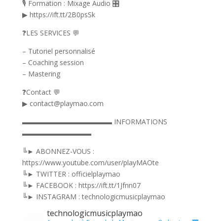
🎙️ Formation : Mixage Audio 🎛️
▶ https://ift.tt/2B0psSk
❓LES SERVICES 💬
– Tutoriel personnalisé
– Coaching session
– Mastering
❓Contact 💬
▶ contact@playmao.com
▬▬▬▬▬▬▬▬▬▬▬▬▬ INFORMATIONS
▬▬▬▬▬▬▬▬▬▬
╚► ABONNEZ-VOUS :
https://www.youtube.com/user/playMAOte
╚► TWITTER : officielplaymao
╚► FACEBOOK : https://ift.tt/1Jfnn07
╚► INSTAGRAM : technologicmusicplaymao
technologicmusicplaymao