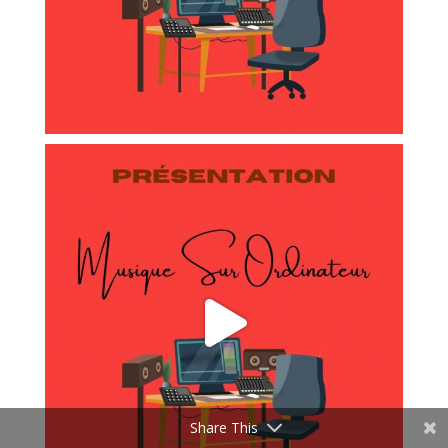
https://www.facebook.com/offici
elplaymao/
https://twitter.com/officielplaym
ao
https://www.linkedin.com/in/tech
nologicmusic-playmao-108433183/
Share This