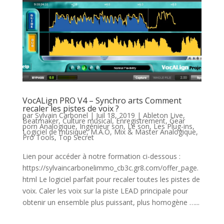
VocALign PRO V4 – Synchro arts Comment
recaler les pistes de voix ?
par
Sylvain Carbonel
|
Juil 18, 2019
|
Ableton Live
,
Beatmaker
,
Culture musical
,
Enregistrement
,
Gear
porn Analogique
,
Ingénieur son
,
Le son
,
Les Plug-ins
,
Logiciel de musique
,
M.A.O
,
Mix & Master Analogique
,
Pro Tools
,
Top Secret
Lien pour accéder à notre formation ci-dessous :
https://sylvaincarbonelimmo_cb3c.gr8.com/offer_page.
html Le logiciel parfait pour recaler toutes les pistes de
voix. Caler les voix sur la piste LEAD principale pour
obtenir un ensemble plus puissant, plus homogène …...