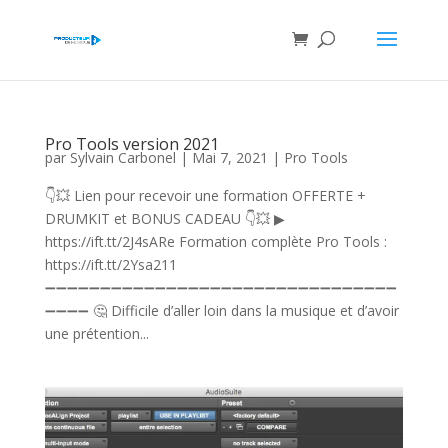
Pro Tools version 2021
par
Sylvain Carbonel
|
Mai 7, 2021
|
Pro Tools
👇💥 Lien pour recevoir une formation OFFERTE +
DRUMKIT et BONUS CADEAU 👇💥 ▶
https://ift.tt/2J4sARe Formation complète Pro Tools :
https://ift.tt/2Ysa211
➖➖➖➖➖➖➖➖➖➖➖➖➖➖➖➖➖➖➖➖➖➖➖➖➖➖➖➖➖➖➖➖
➖➖➖➖ 🤔 Difficile d’aller loin dans la musique et d’avoir
une prétention...