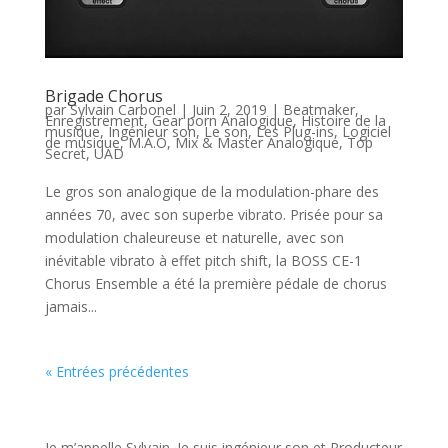
Brigade Chorus
par
Sylvain Carbonel
|
Juin 2, 2019
|
Beatmaker
,
Enregistrement
,
Gear porn Analogique
,
Histoire de la
musique
,
Ingénieur son
,
Le son
,
Les Plug-ins
,
Logiciel
de musique
,
M.A.O
,
Mix & Master Analogique
,
Top
Secret
,
UAD
Le gros son analogique de la modulation-phare des
années 70, avec son superbe vibrato. Prisée pour sa
modulation chaleureuse et naturelle, avec son
inévitable vibrato à effet pitch shift, la BOSS CE-1
Chorus Ensemble a été la première pédale de chorus
jamais...
« Entrées précédentes
JE VEUX UNE FORMATION POUR APPRENDRE VITE
Je m’appelle Sylvain. Je suis ingénieur son et Producteur