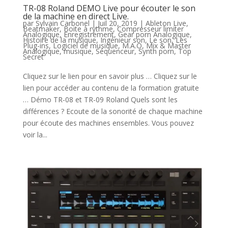
TR-08 Roland DEMO Live pour écouter le son
de la machine en direct Live.
par
Sylvain Carbonel
|
Juil 20, 2019
|
Ableton Live
,
Beatmaker
,
Boite à rythme
,
Compresseur limiter
Analogique
,
Enregistrement
,
Gear porn Analogique
,
Histoire de la musique
,
Ingénieur son
,
Le son
,
Les
Plug-ins
,
Logiciel de musique
,
M.A.O
,
Mix & Master
Analogique
,
musique
,
Séquenceur
,
Synth porn
,
Top
Secret
Cliquez sur le lien pour en savoir plus … Cliquez sur le
lien pour accéder au contenu de la formation gratuite
… Démo TR-08 et TR-09 Roland Quels sont les
différences ? Ecoute de la sonorité de chaque machine
pour écoute des machines ensembles. Vous pouvez
voir la...