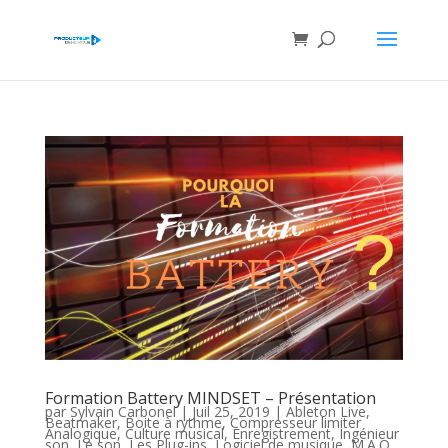
Formation Battery MINDSET – Présentation
par
Sylvain Carbonel
|
Juil 25, 2019
|
Ableton Live
,
Beatmaker
,
Boite à rythme
,
Compresseur limiter
Analogique
,
Culture musical
,
Enregistrement
,
Ingénieur
son
,
Le son
,
Les Plug-ins
,
Logiciel de musique
,
M.A.O
,