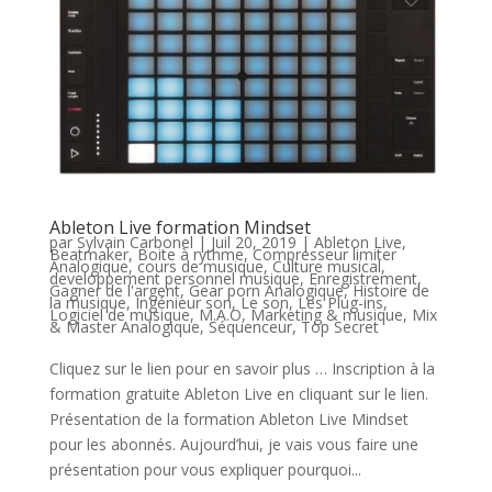
Ableton Live formation Mindset
par
Sylvain Carbonel
|
Juil 20, 2019
|
Ableton Live
,
Beatmaker
,
Boite à rythme
,
Compresseur limiter
Analogique
,
cours de musique
,
Culture musical
,
developpement personnel musique
,
Enregistrement
,
Gagner de l'argent
,
Gear porn Analogique
,
Histoire de
la musique
,
Ingénieur son
,
Le son
,
Les Plug-ins
,
Logiciel de musique
,
M.A.O
,
Marketing & musique
,
Mix
& Master Analogique
,
Séquenceur
,
Top Secret
Cliquez sur le lien pour en savoir plus … Inscription à la
formation gratuite Ableton Live en cliquant sur le lien.
Présentation de la formation Ableton Live Mindset
pour les abonnés. Aujourd’hui, je vais vous faire une
présentation pour vous expliquer pourquoi...