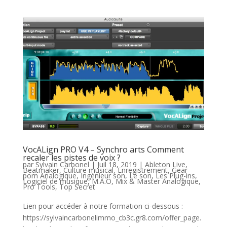
VocALign PRO V4 – Synchro arts Comment
recaler les pistes de voix ?
par
Sylvain Carbonel
|
Juil 18, 2019
|
Ableton Live
,
Beatmaker
,
Culture musical
,
Enregistrement
,
Gear
porn Analogique
,
Ingénieur son
,
Le son
,
Les Plug-ins
,
Logiciel de musique
,
M.A.O
,
Mix & Master Analogique
,
Pro Tools
,
Top Secret
Lien pour accéder à notre formation ci-dessous :
https://sylvaincarbonelimmo_cb3c.gr8.com/offer_page.