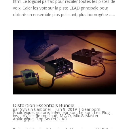
html Le logiciel parfait pour recaler toutes les pistes de
voix. Caler les voix sur la piste LEAD principale pour
obtenir un ensemble plus puissant, plus homogène …...
Distortion Essentials Bundle
par
Sylvain Carbonel
|
Juin 9, 2019
|
Gear porn
Analogique
,
guitare
,
Ingénieur son
,
Le son
,
Les Plug-
ins
,
Logiciel de musique
,
M.A.O
,
Mix & Master
Analogique
,
Top Secret
,
UAD