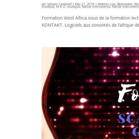
par
Sylvain Carbonel
|
Mai 21, 2019
|
Ableton Live
,
Beatmaker
,
Boi
musique
,
M.A.O
,
musique
,
Native instruments
,
Native Instrument
Formation West Africa issus de la formation lect
KONTAKT. Logiciels aux sonorités de l’afrique de