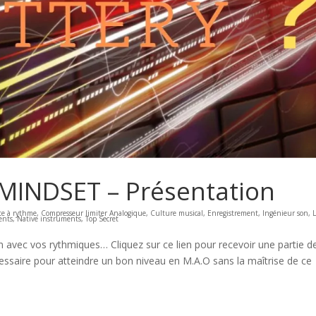
 MINDSET – Présentation
te à rythme
,
Compresseur limiter Analogique
,
Culture musical
,
Enregistrement
,
Ingénieur son
,
ents
,
Native instruments
,
Top Secret
oin avec vos rythmiques… Cliquez sur ce lien pour recevoir une partie de
essaire pour atteindre un bon niveau en M.A.O sans la maîtrise de ce