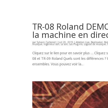
TR-08 Roland DEMO 
la machine en direc
par
Sylvain Carbonel
|
Juil 20, 2019
|
Ableton Live
,
Beatmaker
,
Boi
musique
,
Ingénieur son
,
Le son
,
Les Plug-ins
,
Logiciel de musique
,
Cliquez sur le lien pour en savoir plus … Clique
08 et TR-09 Roland Quels sont les différences 
ensembles. Vous pouvez voir la...