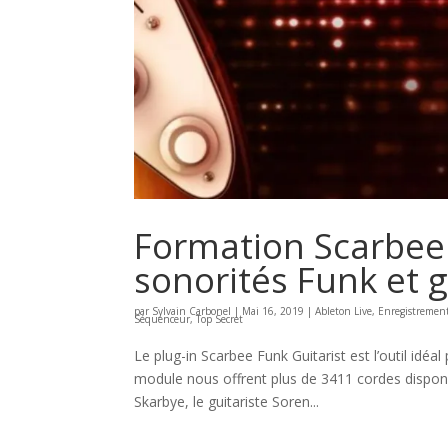
Formation Scarbee 
sonorités Funk et 
par
Sylvain Carbonel
|
Mai 16, 2019
|
Ableton Live
,
Enregistremen
Séquenceur
,
Top Secret
Le plug-in Scarbee Funk Guitarist est l’outil idé
module nous offrent plus de 3411 cordes dispon
Skarbye, le guitariste Soren...