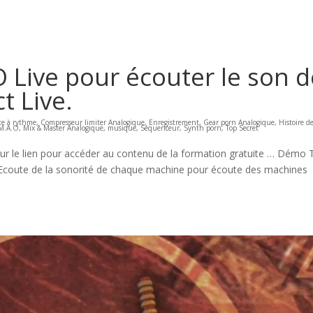
Live pour écouter le son d
t Live.
te à rythme
,
Compresseur limiter Analogique
,
Enregistrement
,
Gear porn Analogique
,
Histoire de
M.A.O
,
Mix & Master Analogique
,
musique
,
Séquenceur
,
Synth porn
,
Top Secret
z sur le lien pour accéder au contenu de la formation gratuite … Démo 
? Ecoute de la sonorité de chaque machine pour écoute des machines