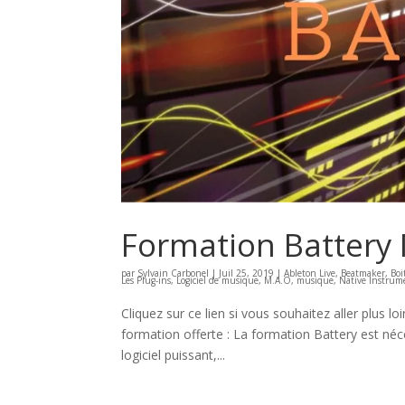
Formation Battery
par
Sylvain Carbonel
|
Juil 25, 2019
|
Ableton Live
,
Beatmaker
,
Boi
Les Plug-ins
,
Logiciel de musique
,
M.A.O
,
musique
,
Native Instrum
Cliquez sur ce lien si vous souhaitez aller plus l
formation offerte : La formation Battery est néc
logiciel puissant,...