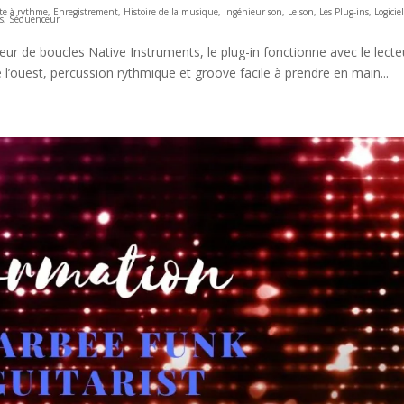
te à rythme
,
Enregistrement
,
Histoire de la musique
,
Ingénieur son
,
Le son
,
Les Plug-ins
,
Logicie
s
,
Séquenceur
eur de boucles Native Instruments, le plug-in fonctionne avec le lecte
 l’ouest, percussion rythmique et groove facile à prendre en main...