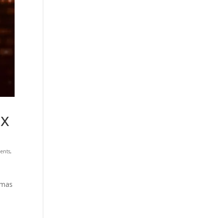
ux
ments
,
e
omas