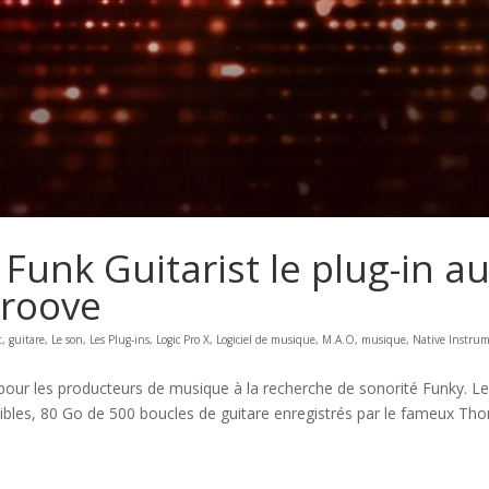
Funk Guitarist le plug-in a
groove
t
,
guitare
,
Le son
,
Les Plug-ins
,
Logic Pro X
,
Logiciel de musique
,
M.A.O
,
musique
,
Native Instru
al pour les producteurs de musique à la recherche de sonorité Funky. L
ibles, 80 Go de 500 boucles de guitare enregistrés par le fameux Th