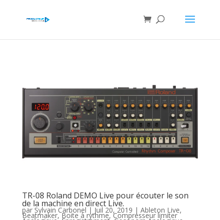
TR-08 Roland DEMO Live pour écouter le son
de la machine en direct Live.
par
Sylvain Carbonel
|
Juil 20, 2019
|
Ableton Live
,
Beatmaker
,
Boite à rythme
,
Compresseur limiter