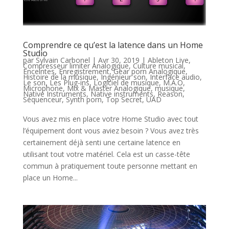
Comprendre ce qu’est la latence dans un Home
Studio
par
Sylvain Carbonel
|
Avr 30, 2019
|
Ableton Live
,
Compresseur limiter Analogique
,
Culture musical
,
Enceintes
,
Enregistrement
,
Gear porn Analogique
,
Histoire de la musique
,
Ingénieur son
,
Interface audio
,
Le son
,
Les Plug-ins
,
Logiciel de musique
,
M.A.O
,
Microphone
,
Mix & Master Analogique
,
musique
,
Native Instruments
,
Native instruments
,
Reason
,
Séquenceur
,
Synth porn
,
Top Secret
,
UAD
Vous avez mis en place votre Home Studio avec tout
l’équipement dont vous aviez besoin ? Vous avez très
certainement déjà senti une certaine latence en
utilisant tout votre matériel. Cela est un casse-tête
commun à pratiquement toute personne mettant en
place un Home...