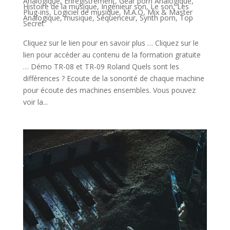
Analogique
,
Enregistrement
,
Gear porn Analogique
,
Histoire de la musique
,
Ingénieur son
,
Le son
,
Les
Plug-ins
,
Logiciel de musique
,
M.A.O
,
Mix & Master
Analogique
,
musique
,
Séquenceur
,
Synth porn
,
Top
Secret
Cliquez sur le lien pour en savoir plus … Cliquez sur le
lien pour accéder au contenu de la formation gratuite
… Démo TR-08 et TR-09 Roland Quels sont les
différences ? Ecoute de la sonorité de chaque machine
pour écoute des machines ensembles. Vous pouvez
voir la...