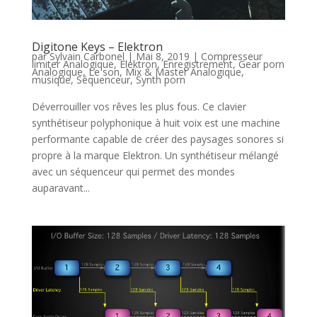
Digitone Keys – Elektron
par
Sylvain Carbonel
|
Mai 8, 2019
|
Compresseur
limiter Analogique
,
Elektron
,
Enregistrement
,
Gear porn
Analogique
,
Le son
,
Mix & Master Analogique
,
musique
,
Séquenceur
,
Synth porn
Déverrouiller vos rêves les plus fous. Ce clavier
synthétiseur polyphonique à huit voix est une machine
performante capable de créer des paysages sonores si
propre à la marque Elektron. Un synthétiseur mélangé
avec un séquenceur qui permet des mondes
auparavant...