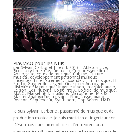
PlayMAO pour les Nuls …
par
Sylvain Carbonel
|
Fév 4, 2019
|
Ableton Live
,
Boite à rythme
,
Casque audio
,
Compresseur limiter
Analogique
,
cours de musique
,
Cubase
,
Culture
musical
,
developpement personnel musique
,
Enceintes
,
Enregistrement
,
Expander
,
Film musique
,
Fl
Studio
,
Gagner de l'argent
,
Gear porn Analogique
,
Histoire de la musique
,
Ingénieur son
,
Interface audio
,
Le son
,
Les Plug-ins
,
Logic Pro X
,
Logiciel de musique
,
M.A.O
,
Marketing & musique
,
Microphone
,
Mix &
Master Analogique
,
musique
,
Non classé
,
piano
,
Reason
,
Séquenceur
,
Synth porn
,
Top Secret
,
UAD
Je suis Sylvain Carbonel, passionné de musique et de
production musicale. Je suis musicien et ingénieur son.
Désormais dans l’immobilier et l’entrepreneuriat
(passionné multi casquette) mais je trouve toujours le