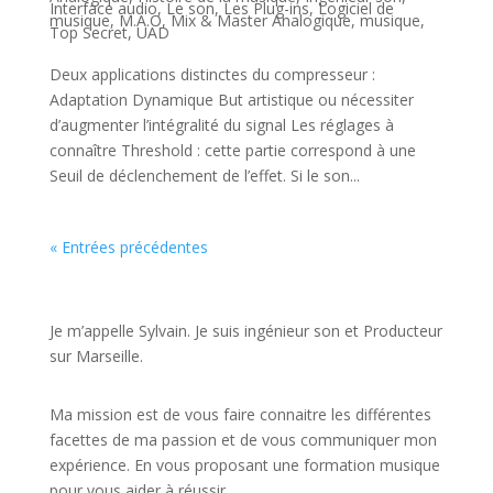
Interface audio
,
Le son
,
Les Plug-ins
,
Logiciel de
musique
,
M.A.O
,
Mix & Master Analogique
,
musique
,
Top Secret
,
UAD
Deux applications distinctes du compresseur :
Adaptation Dynamique But artistique ou nécessiter
d’augmenter l’intégralité du signal Les réglages à
connaître Threshold : cette partie correspond à une
Seuil de déclenchement de l’effet. Si le son...
« Entrées précédentes
JE VEUX UNE FORMATION POUR APPRENDRE VITE
Je m’appelle Sylvain. Je suis ingénieur son et Producteur
sur Marseille.
Ma mission est de vous faire connaitre les différentes
facettes de
ma passion
et de vous communiquer mon
expérience. En vous proposant une formation musique
pour vous aider à réussir.