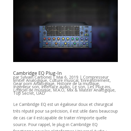
Cambridge EQ Plug-In
par
Sylvain Carbonel
|
Mai 6, 2019
|
Compresseur
limiter Analogique
,
Culture musical
,
Enregistrement
,
Gear porn Analogique
,
Histoire de la musique
,
Ingénieur son
,
Interface audio
,
Le son
,
Les Plug-ins
,
Logiciel de musique
,
M.A.O
,
Mix & Master Analogique
,
Top Secret
,
UAD
Le Cambridge EQ est un égaliseur doux et chirurgical
très réputé pour sa précision, il est utile dans beaucoup
de cas car il estcapable de traiter n’importe quelle
source. Pour rappel, le plug-in Cambridge EQ