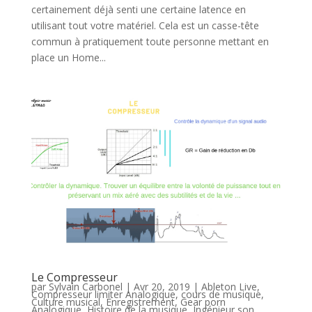
certainement déjà senti une certaine latence en
utilisant tout votre matériel. Cela est un casse-tête
commun à pratiquement toute personne mettant en
place un Home...
Le Compresseur
par
Sylvain Carbonel
|
Avr 20, 2019
|
Ableton Live
,
Compresseur limiter Analogique
,
cours de musique
,
Culture musical
,
Enregistrement
,
Gear porn
Analogique
,
Histoire de la musique
,
Ingénieur son
,