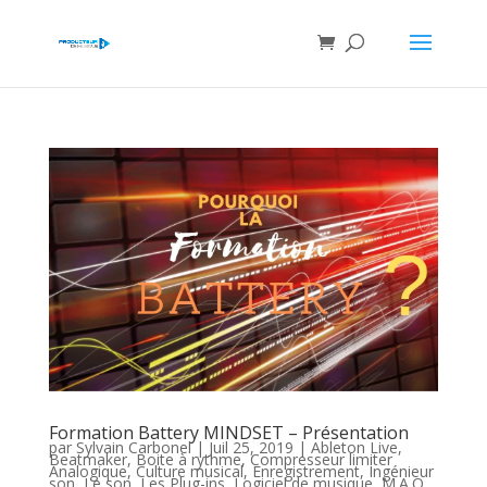
Formation Battery MINDSET – Présentation
par
Sylvain Carbonel
|
Juil 25, 2019
|
Ableton Live
,
Beatmaker
,
Boite à rythme
,
Compresseur limiter
Analogique
,
Culture musical
,
Enregistrement
,
Ingénieur
son
,
Le son
,
Les Plug-ins
,
Logiciel de musique
,
M.A.O
,