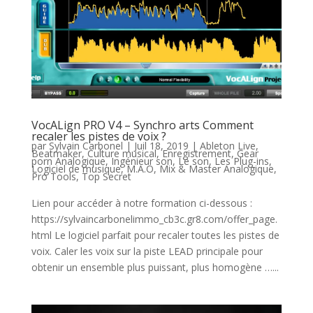
VocALign PRO V4 – Synchro arts Comment
recaler les pistes de voix ?
par
Sylvain Carbonel
|
Juil 18, 2019
|
Ableton Live
,
Beatmaker
,
Culture musical
,
Enregistrement
,
Gear
porn Analogique
,
Ingénieur son
,
Le son
,
Les Plug-ins
,
Logiciel de musique
,
M.A.O
,
Mix & Master Analogique
,
Pro Tools
,
Top Secret
Lien pour accéder à notre formation ci-dessous :
https://sylvaincarbonelimmo_cb3c.gr8.com/offer_page.
html Le logiciel parfait pour recaler toutes les pistes de
voix. Caler les voix sur la piste LEAD principale pour
obtenir un ensemble plus puissant, plus homogène …...