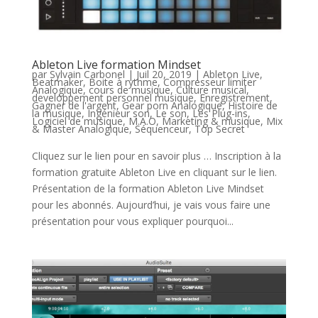
Ableton Live formation Mindset
par
Sylvain Carbonel
|
Juil 20, 2019
|
Ableton Live
,
Beatmaker
,
Boite à rythme
,
Compresseur limiter
Analogique
,
cours de musique
,
Culture musical
,
developpement personnel musique
,
Enregistrement
,
Gagner de l'argent
,
Gear porn Analogique
,
Histoire de
la musique
,
Ingénieur son
,
Le son
,
Les Plug-ins
,
Logiciel de musique
,
M.A.O
,
Marketing & musique
,
Mix
& Master Analogique
,
Séquenceur
,
Top Secret
Cliquez sur le lien pour en savoir plus … Inscription à la
formation gratuite Ableton Live en cliquant sur le lien.
Présentation de la formation Ableton Live Mindset
pour les abonnés. Aujourd’hui, je vais vous faire une
présentation pour vous expliquer pourquoi...