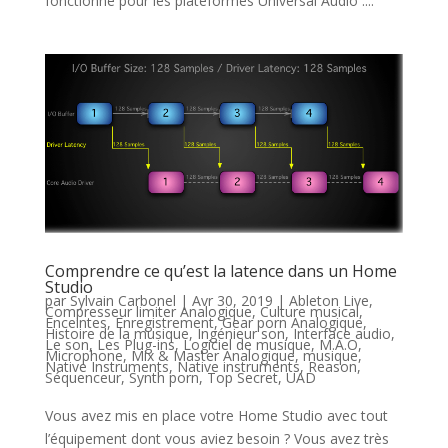
fonctionne pour les plateformes Universal Audio :...
Comprendre ce qu’est la latence dans un Home
Studio
par
Sylvain Carbonel
|
Avr 30, 2019
|
Ableton Live
,
Compresseur limiter Analogique
,
Culture musical
,
Enceintes
,
Enregistrement
,
Gear porn Analogique
,
Histoire de la musique
,
Ingénieur son
,
Interface audio
,
Le son
,
Les Plug-ins
,
Logiciel de musique
,
M.A.O
,
Microphone
,
Mix & Master Analogique
,
musique
,
Native Instruments
,
Native instruments
,
Reason
,
Séquenceur
,
Synth porn
,
Top Secret
,
UAD
Vous avez mis en place votre Home Studio avec tout
l’équipement dont vous aviez besoin ? Vous avez très